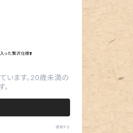
入った贅沢仕様❣️
ています。20歳未満の
す。
通報する