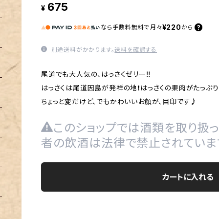
675
¥
¥220
なら
手数料無料で
月々
から
別途送料がかかります。
送料を確認する
尾道でも大人気の、はっさくゼリー‼️
はっさくは尾道因島が発祥の地❗️はっさくの果肉がたっぷり
ちょっと変だけど、でもかわいいお顔が、目印です♪
このショップでは酒類を取り扱っ
者の飲酒は法律で禁止されていま
カートに入れる