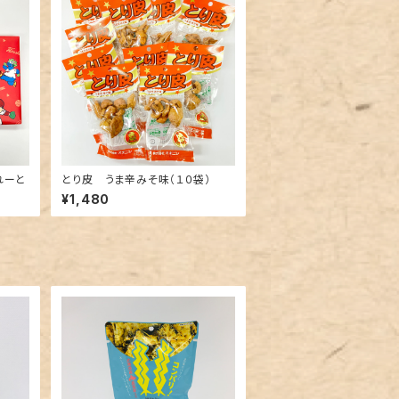
れーと
とり皮 うま辛みそ味（１０袋）
¥1,480