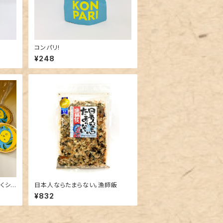
コンパリ!
¥248
くシャ
日本人ならたまらない。漁師飯
¥832