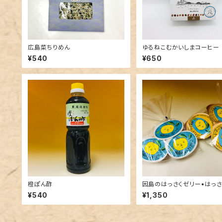
広島菜ちりめん
ゆるねこむかいしまコーヒー
¥540
¥650
橙ぽん酢
因島のはっさくゼリー•はっさ
ーベット（３個×２種）
¥540
¥1,350