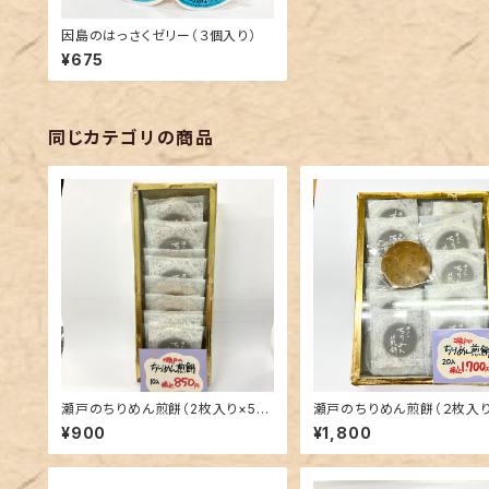
因島のはっさくゼリー（３個入り）
¥675
同じカテゴリの商品
瀬戸のちりめん煎餅（2枚入り×5袋
瀬戸のちりめん煎餅（２枚入り
入）
袋入）
¥900
¥1,800