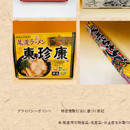
東珍康尾道ラーメン３食入
尾道ベッチャーらーめん
（半生）
入（乾麺）
¥1,200
¥1,420
プライバシーポリシー
特定商取引法に基づく表記
© 尾道市の特産品・名産品・お土産をお取