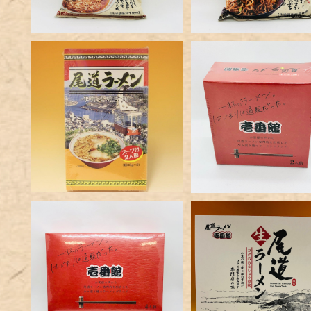
オオニシ尾道ラーメン乾麺2
壱番館尾道ラーメン２
食入
（生）
¥700
¥730
壱番館尾道ラーメン4食入
壱番館尾道ラーメン5
（生）
（生）
¥1,390
¥1,550