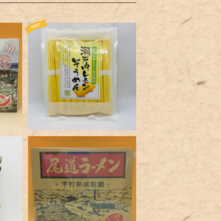
食入
瀬戸内レモンそうめん４５０g
（５０g×９束入）
¥648
オオニシ尾道ラーメン乾麺4
食入
¥1,400