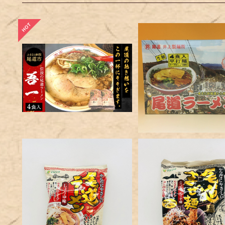
伝説の尾道ラーメン（吾一）4
井上製麺尾道ラーメン4
食セット
¥3,400
¥1,240
尾道ラーメン
尾道まぜ麺
¥259
¥281