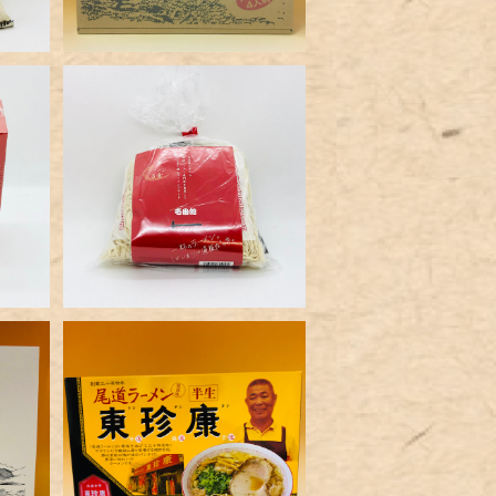
食入
壱番館尾道ラーメン３食入
（生）
¥850
食入
東珍康尾道ラーメン２食入
（半生）
¥700