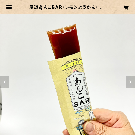
尾道あんこBAR（レモンようかん）１０
袋入 | 尾道市の特産品・名産品・お土
産をお取り寄せ｜尾道ええもんや