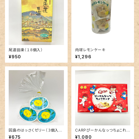
尾道田楽（１８個入）
肉球レモンケーキ
¥950
¥1,296
因島のはっさくゼリー（３個入
CARPぴーかんなっつちょこれ
り）
ーと
¥675
¥1,080