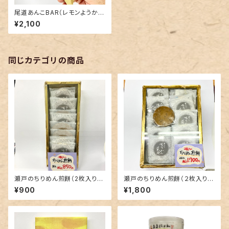
尾道あんこBAR（レモンようか
ん）１０袋入
¥2,100
同じカテゴリの商品
瀬戸のちりめん煎餅（2枚入り×
瀬戸のちりめん煎餅（２枚入り×
5袋入）
10袋入）
¥900
¥1,800