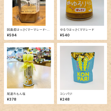
因島産はっさくマーマレード・新
ゆるりはっさくママレード
藤フルーツ
¥594
¥540
尾道れもん塩
コンパリ!
¥378
¥248