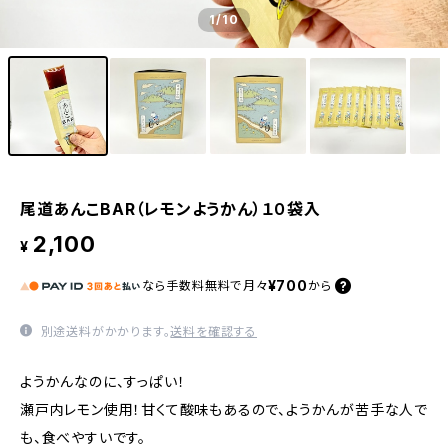
1
/10
尾道あんこBAR（レモンようかん）１０袋入
2,100
¥
¥700
なら
手数料無料で
月々
から
別途送料がかかります。
送料を確認する
ようかんなのに、すっぱい！
瀬戸内レモン使用！甘くて酸味もあるので、ようかんが苦手な人で
も、食べやすいです。