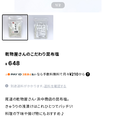
1
/2
乾物屋さんのこだわり昆布塩
648
¥
¥210
なら
手数料無料で
月々
から
別途送料がかかります。
送料を確認する
尾道の乾物屋さん・浜中商店の昆布塩。
きゅうりの浅漬けはこれひとつでバッチリ！
料理の下味や揚げ物にもおすすめ♪