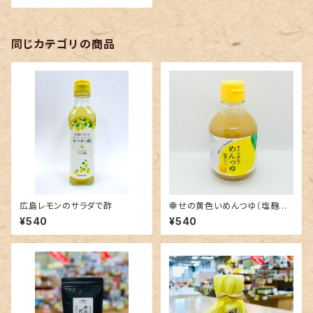
同じカテゴリの商品
広島レモンのサラダで酢
幸せの黄色いめんつゆ（塩麹仕
立て）
¥540
¥540