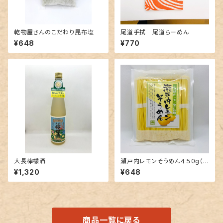
乾物屋さんのこだわり昆布塩
尾道手拭 尾道らーめん
¥648
¥770
大長檸檬酒
瀬戸内レモンそうめん４５０g（５
０g×９束入）
¥1,320
¥648
商品一覧に戻る