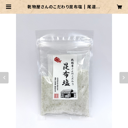
乾物屋さんのこだわり昆布塩 | 尾道市
の特産品・名産品・お土産をお取り寄
せ｜尾道ええもんや