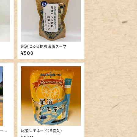
尾道とろろ昆布海藻スープ
¥580
ード・
尾道レモネード（５袋入）