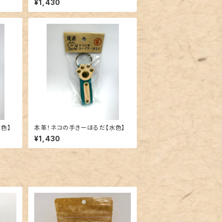
¥1,430
色】
本革！ネコの手きーほるだ【水色】
¥1,430