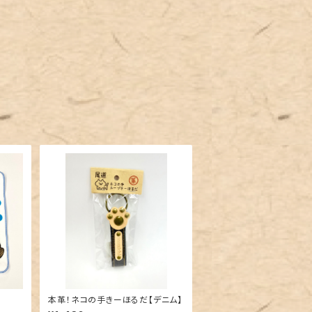
本革！ネコの手きーほるだ【デニム】