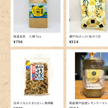
尾道紅茶 八朔Tea
瀬戸内はっさく味のり天
¥756
¥324
日本人ならたまらない。漁師飯
尾道瀬戸田産レモンマーマレ
新藤フルーツ