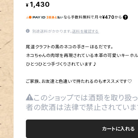
1,430
¥
¥470
なら
手数料無料で
月々
から
別途送料がかかります。
送料を確認する
尾道クラフトの黒のネコの手きーほるだです。
ネコちゃんの肉球を再現されている本革の可愛いキーホル
ひとつひとつ手づくりされています♪
ご家族、お友達と色違いで持たれるのもオススメです♡
このショップでは酒類を取り扱っ
者の飲酒は法律で禁止されていま
カートに入れる